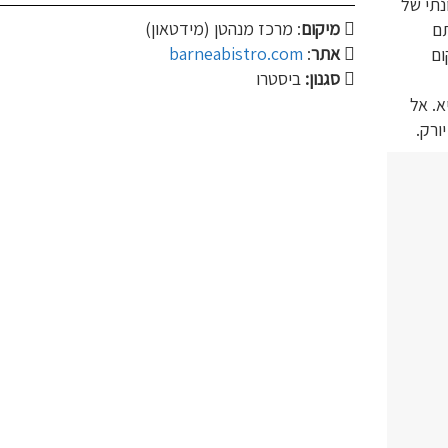
נתי של
מיקום
: מרכז מנהטן (מידטאון)
תם
אתר
:
barneabistro.com
ום
סגנון:
ביסטרו
א. אל
ורק.