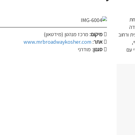
חת
דה
מיקום:
מרכז מנהטן (מידטאון)
ת ורחוב
אתר
:
www.mrbroadwaykosher.com
,
סגנון
: מודרני
י עם