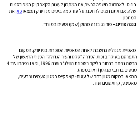
בונוס- לאחרונה חשפה הרשת את המתכון לעוגות הקאפקייק המפורסמות
שלה. אם אתם רוצים להתענג על עוד כמה ביסים מניו יורק תמצאו
כאן
את
המתכון.
בננה פודינג
– פודינג בננה מתוק (שמן) וטעים במיוחד.
מאפיית מגנוליה נחשבת לאחת המאפיות המוכרות בניו יורק. המקום
התפרסם בעיקר בזכות הסדרה "סקס והעיר הגדולה". הסניף הראשון של
הרשת נפתח ברחוב בליקר בשכונת הווילג' בשנת 1996, ומאז נפתחו עוד 4
סניפים ברחבי מנהטן (ראו במפה).
תמצאו במקום מגוון רחב של עוגות- קאפקייס במגוון טעמים וצבעים,
מאפינס, קרואסונים ועוד.