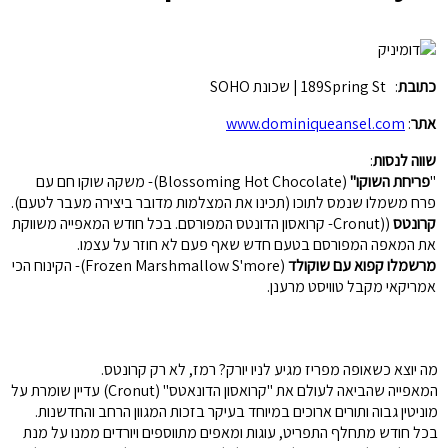
כתובת
: 189Spring St | שכונת SOHO
אתר
:
www.dominiqueansel.com
שווה לנסות
:
"
פריחת השוקו"
(Blossoming Hot Chocolate)- משקה שוקו חם עם
פרח משמלו שנמס לתוכו (תכינו את המצלמות מדובר ביצירה מעבר לטעם).
קרונטס
((Cronut- קרואסון הדונטס המפורסם. בכל חודש המאפייה משווקת
את המאפה המפורסם בטעם חדש שאף פעם לא חוזר על עצמו.
מרשמלו קפוא עם שוקולד
(Frozen Marshmallow S'more)- הקינוח הכי
אמריקאי מקבל טוויסט מרענן.
מה יוצא כשאופה מפריז מגיע לניו יורק? רמז, לא רק קרונטס.
המאפייה שהביאה לעולם את "קרואסון הדונאטס" (Cronut) עדיין שומרת על
מוניטין גבוה ותורים ארוכים במיוחד בעיקר בזכות המגוון הרחב והחדשנות.
בכל חודש מתחלף התפריט, עוגות ומאפים מתווספים ויורדים ממנו על מנת