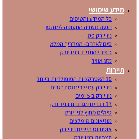
מידע שימושי
כל המידע והטיפים
הגעה משדה התעופה למנהטן
ניו יורק פס
סים לארהב- המדריך המלא
כיצד להתנייד בניו יורק
מזג אוויר
תיירות
10 האטרקציות הפופולריות ביותר
ניו יורק עם ילדים ומתבגרים
ניו יורק ב 5 ימים
17 דברים מגניבים בניו יורק
טיולים מחוץ לניו יורק
מוזיאונים מומלצים
אוטובוס תיירים ניו יורק
תצפיות בניו יורק