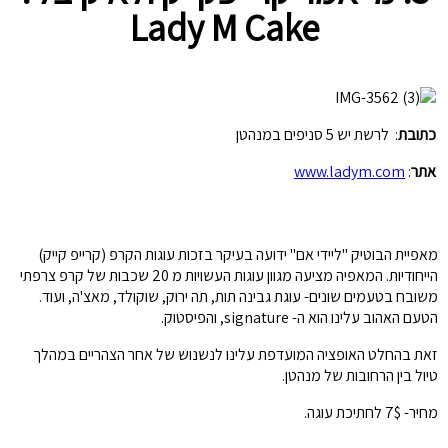
Lady M Cake
כתובת
: לרשת יש 5 סניפים במנהטן
אתר
:
www.ladym.com
מאפיית הבוטיק "ליידי אם" ידועה בעיקר בזכות עוגות הקרפ (קרייפ קייק)
הייחודיות. המאפיה מציעה מגוון עוגות העשויות מ 20 שכבות של קרפ צרפתי
משובח בטעמים שונים- עוגת גבינה תות, תה ירוק, שוקולד, מאצ'ה, ועוד.
הטעם האהוב עלינו הוא ה- signature, והפיסטוק.
זאת בהחלט האופציה המועדפת עלינו לנשנוש של אחר הצהריים במהלך
טיול בין הרחובות של מנהטן.
מחיר- 7$ לחתיכת עוגה.