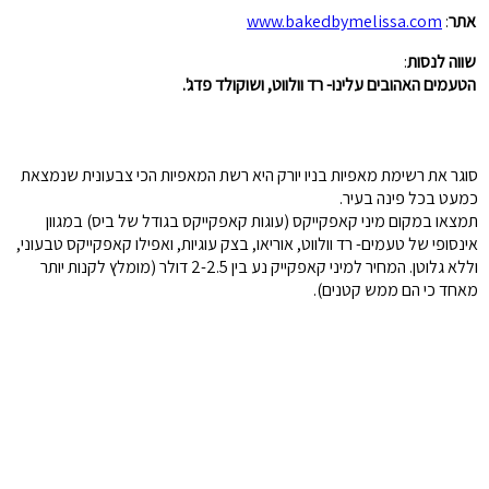
אתר
:
www.bakedbymelissa.com
שווה לנסות
:
הטעמים האהובים עלינו- רד וולווט, ושוקולד פדג'.
סוגר את רשימת מאפיות בניו יורק היא רשת המאפיות הכי צבעונית שנמצאת
כמעט בכל פינה בעיר.
תמצאו במקום מיני קאפקייקס (עוגות קאפקייקס בגודל של ביס) במגוון
אינסופי של טעמים- רד וולווט, אוריאו, בצק עוגיות, ואפילו קאפקייקס טבעוני,
וללא גלוטן. המחיר למיני קאפקייק נע בין 2-2.5 דולר (מומלץ לקנות יותר
מאחד כי הם ממש קטנים).