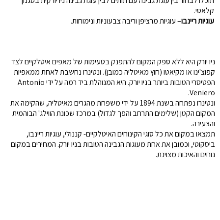
תוכלו לבחור בין עוגת גבינה עם תותים לבין עוגת גבינה ניו יורקית בסגנון
קלאסי.
עוגיות ריינבו
– עוגיות מרציפן וריבה צבעוניות ונימוחות.
ניו יורק היא ללא ספק המקום להתפנק בטעימות של מאפים איטלקיים לצד
קפוצ'ינו או מקיאטו (חוץ מאיטליה כמובן). ונטינרו נחשבת לאחת ממאפיות
הפטיסרי הטובות ביותר בניו יורק. היא המנוהלת ביד רמה על ידי Antonio
Veniero.
ונטינרו נפתחה בשנת 1894 על ידי משפחת מהגרים מאיטליה, שהקימה את
המקום הקטן (שלימים התרחב והפך לגדול) במרכז שכונת הווילג' הבוהמית
והצעירה.
תמצאו במקום את כל סוגי הקינוחים האיטלקיים- קננולי, עוגיות ריינבו,
ביסקוטי, וכמובן את אחת מעוגות הגבינה הטובות בניו יורק. המחירים במקום
נוחים והאיכות מצוינת.