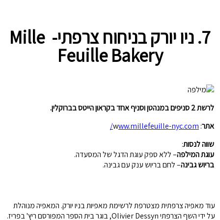
7.
ניו יורק בניחוח צרפתי-
Mille
Feuille Bakery
לרשת 2 סניפים במנהטן וסניף אחד בקראון הייטס בברוקלין.
אתר
: w
ww.millefeuille-nyc.com/
שווה לנסות
:
עוגת המילפה
– ללא ספק עוגת הדגל של המסעדה.
בריוש גבינה
– לחם בריוש ענק עם גבינה.
עוד מאפיה צרפתית מצטרפת לרשימת מאפיות בניו יורק. המאפיה מנוהלת
על ידי השף הצרפתי Olivier Dessyn, בוגר בית הספר המפורסם ריץ' בפריז.