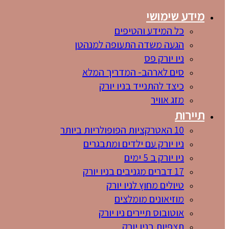
מידע שימושי
כל המידע והטיפים
הגעה משדה התעופה למנהטן
ניו יורק פס
סים לארהב- המדריך המלא
כיצד להתנייד בניו יורק
מזג אוויר
תיירות
10 האטרקציות הפופולריות ביותר
ניו יורק עם ילדים ומתבגרים
ניו יורק ב 5 ימים
17 דברים מגניבים בניו יורק
טיולים מחוץ לניו יורק
מוזיאונים מומלצים
אוטובוס תיירים ניו יורק
תצפיות בניו יורק