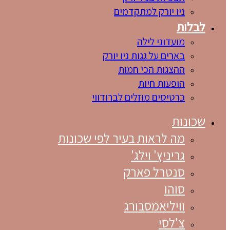
ניו יורק למתקדמים
לבלות
מועדוני לילה
בארים על גגות ניו יורק
ההצגות הכי חמות
הופעות חיות
כרטיסים מוזלים לברודווי
שכונות
מה לראות בעיר לפי שכונות
גריניץ' וילג'
סנטרל פארק
סוהו
וויליאמסבורג
צ'לסי