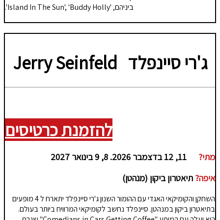
ביניהם, 'Island In The Sun', 'Buddy Holly'.
ג'רי סיינפלד
Jerry Seinfeld
להזמנת כרטיסים
מתי?
11, 12 בדצמבר 2026. 8, 9 בינואר 2027
איפה?
תיאטרון ביקון (מנהטן)
השחקן והקומיקאי האגדי עם ההומור השנון ג'רי סיינפלד יתארח ל 4 מופעים
בתיאטרון ביקון במנהטן. סיינפלד נחשב לקומיקאי המרוויח ביותר בעולם.
הוא יעלה עם המופע "Comedians in Cars Getting Coffee" שגרף