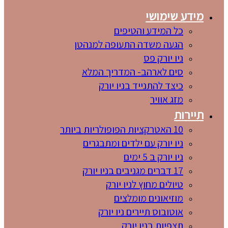
מידע שימושי
כל המידע והטיפים
הגעה משדה התעופה למנהטן
ניו יורק פס
סים לארהב- המדריך המלא
כיצד להתנייד בניו יורק
מזג אוויר
תיירות
10 האטרקציות הפופולריות ביותר
ניו יורק עם ילדים ומתבגרים
ניו יורק ב 5 ימים
17 דברים מגניבים בניו יורק
טיולים מחוץ לניו יורק
מוזיאונים מומלצים
אוטובוס תיירים ניו יורק
תצפיות בניו יורק