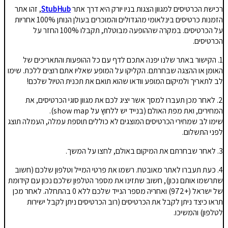
רכישת הכרטיסים למגוון הצגות בניו יורק היא דרך אתר
StubHub
, זהו אתר
הזמנות כרטיסים בינלאומי מהגדולים והמוכרים בעולן הנותן 100% אחריות
על הכרטיסים. במקרה שההופעה מבוטלת, תקבלו 100% החזר על
הכרטיסים.
1. הקישור באתר שלנו יפנה אתכם לדף עם כל ההופעות והתאריכים של
האומן או ההצגה שבחרתם. הקליקו על המופע שאליו אתם רוצים ללכת. שימו
לב לתאריך ולמיקום המופע וודאו שהוא תואם את תכנית הטיול שלכם!
2. לאחר מכן תעברו למסך אשר יציג לכם את מגוון סוגי הכרטיסים, את
המחירים, ואת מפת האולם (בנייד יש ללחוץ על show map).
שימו לב שמחירי הכרטיסים המוצגים לא כוללים תוספת עמלה, העמלה תוצג
לפני התשלום.
3. לאחר שבחרתם את המיקום באולם, לחצו על המשך.
4. כעת תעברו לאתר מאובטח. רשמו את פרטי המייל וטלפון שלכם (חשוב
שתרשמו אותם נכון), חשוב שתזינו את מספר הטלפון שלכם נכון עם קידומת
של ישראל (+972) ואחריה מספר הנייד שלכם ללא 0 בהתחלה. לאחר מכן
תראו כיצד ניתן לקבל את הכרטיסים (רוב הכרטיסים ניתן לקבל ישירות
לטלפון) והמשיכו.