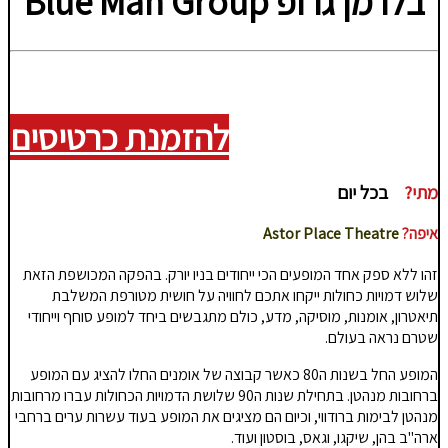
בלו מן גרופ Blue Man Group
להזמנת כרטיסים
מתי?
בכל יום
איפה?
Astor Place Theatre
זהו ללא ספק אחד המופעים הכי ייחודים בניו יורק. בהפקה המכושפת הזאת
שלוש דמויות כחולות ייקחו אתכם לחוויה על חושית מטורפת המשלבת
תיאטרון, אומנות, מוסיקה, מדע, כולם מתגבשים ביחד למופע סוחף וייחודי
שטרם נראה בעולם.
המופע החל בשנות ה80 כאשר קבוצה של אומנים החלו להציג עם המופע
ברחובות מנהטן. בתחילת שנות ה90 שלושת הדמויות הכחולות עברו מרחובות
מנהטן לבימות ברודווי, וכיום הם מציגים את המופע בעוד עשרות ערים ברחבי
ארה"ב בהן, שיקגו, וגאס, בוסטון ועוד.