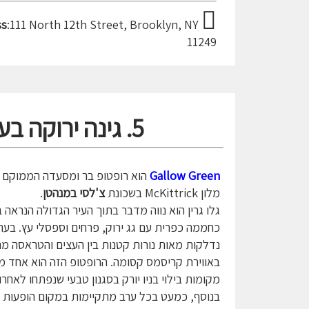
ss
:111 North 12th Street, Brooklyn, NY
11249
5. גינה ירוקה בעיר הגדולה- Gallow Green
Gallow Green
הוא רופטופ בר ומסעדה הממוקם 
מלון McKittrick בשכונת
צ'לסי במנהטן
.
גלו גרין הוא נווה מדבר בתוך העיר הגדולה הנראה ב
כחממה כפרית עם גג ירוק, פרחים וספסלי עץ. בער
נדלקות מאות נורות קטנות בין העצים והטראסה מ
באווירת קריסמס קסומה. הרופטופ הזה הוא אחד 
מקומות בילוי בניו יורק בסגנון טבעי שנפתחו לאחרו
בנוסף, כמעט בכל ערב מתקיימות במקום הופעות 