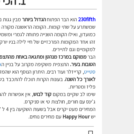
1. הכי מנהטן- 230FIFTH
230fifth
הוא הבר הפתוח
הגדול ביותר
מבין גגות ני
שמשתרע על שתי קומות. הקומה הראשונה מקורה
כמועדון, ואילו הקומה השנייה פתוחה לגמרי ומשמ
זהו אחד המקומות המרכזיים של חיי לילה בניו יורק
למקומיים וגם לתיירים.
הבר
ממוקם במרכז מנהטן ומתגאה באחת מהתצפי
הטובות בעיר.
התצפית משקיפה מקרוב על בניין ה
א
סטייט
, קרייזלר ועוד רבים. היתרון הנוסף הוא שהמ
לאורך כל השנה
. בעונות הקרות תוכלו להתכבד בש
פליז ומטריות.
שימו לב שקיים במקום
קוד לבוש
, אין אפשרות להג
ג'ינס עם חורים, חולצות טי או סניקרס.
יש
Happy Hour
עם מחירים נוחים.