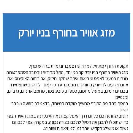
מזג אוויר בחורף בניו יורק
תקופת החורף מתחילה מחודש דצמבר ונגמרת בחודש מרץ.
מזג האוויר בחורף בניו יורק קר במיוחד, החל מחודש נובמבר הטמפרטורות
צונחות כמעט לאפס ומביאות איתם שחקני חיזוק, את רוחות האוקינוס. אם
אתם מגיעים לניו יורק בחודשים נובמבר עד סוף אפריל חשוב שתצטיידו
בבגדים חמים, במעיל מחמם, כפפות, כובע צמר, מחמם אוזניים, גרביים,
ומגפיים.
בנוסף בתקופת החורף מחשיך מוקדם במיוחד, בדצמבר בשעה 5 כבר
חשוך.
חשוב שתתעדכנו כל יום דרך האפליקציות או האינטרנט במזג האויר הצפוי
כדי שתוכלו לתכנן את הטיול שלכם בצורה נכונה. במקרה וצפוי לכם יום
גשום או מושלג הקדישו יותר זמן למוזיאונים ושופינג.