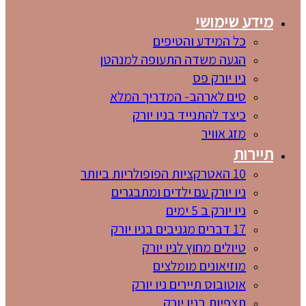
מידע שימושי
כל המידע והטיפים
הגעה משדה התעופה למנהטן
ניו יורק פס
סים לארהב- המדריך המלא
כיצד להתנייד בניו יורק
מזג אוויר
תיירות
10 האטרקציות הפופולריות ביותר
ניו יורק עם ילדים ומתבגרים
ניו יורק ב 5 ימים
17 דברים מגניבים בניו יורק
טיולים מחוץ לניו יורק
מוזיאונים מומלצים
אוטובוס תיירים ניו יורק
תצפיות בניו יורק