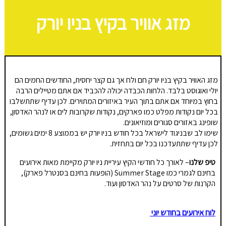
מזג אוויר בקיץ בניו יורק
מזג האוויר בקיץ בניו יורק חם ולח אך גם קצר יחסית, החודשים החמים הם
יולי ואוגוסט בלבד. הלחות הכבדה יכולה להכביד אם אתם מטיילים הרבה
בחוץ במיוחד אם אתם בתוך העיר באיזורים המתוירים. לכן עדיף שתתשלבו
בכל יום נקודות מפלט כמו פארקים, נקודות שקרובות לים או לנהר האדסון,
שופינג באזורים סגורים ומוזיאונים.
שימו לב שבניגוד לישראל בכל חודש בניו יורק יש בממוצע 8 ימים גשומים,
לכן עדיף שתתעדכנו בכל יום בתחזית.
טיפ שלנו
– לאורך כל חודשי הקיץ עיריית ניו יורק מקיימת מאות אירועים
בחינם לגמרי כמו Summer Stage (הופעות בחינם בסנטרל פארק),
הקרנות של סרטים על נהר האדסון ועוד.
לוח אירועים בחודש יוני