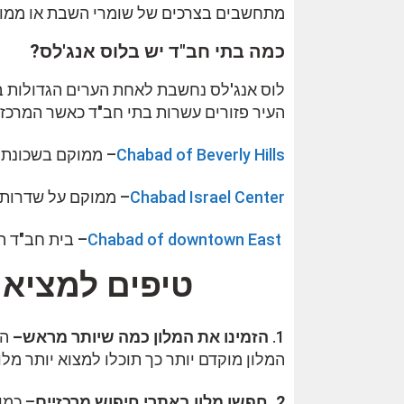
מתחשבים בצרכים של שומרי השבת או ממוקמ
כמה בתי חב"ד יש בלוס אנג'לס?
לוס אנג'לס נחשבת לאחת הערים הגדולות באר
העיר פזורים עשרות בתי חב"ד כאשר המרכזי
Chabad of Beverly Hills
– ממוקם בשכונת ב
Chabad Israel Center
– ממוקם על שדרות Robertson בקרבת הקהילה היהודית בעיר
Chabad of downtown East
– בית חב"ד ה
טיפים למציאת
1.
הזמינו את המלון כמה שיותר מראש–
הט
המלון מוקדם יותר כך תוכלו למצוא יותר מלונו
2. חפשו מלון באתרי חיפוש מרכזיים