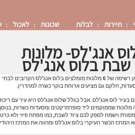
תיירות
לבלות
שכונות
לאכול
ש
וס אנג'לס- מלונות
 שבת בלוס אנג'לס
מחפשים מלון כשר בלוס אנג'לס? תמצאו כאן רשימה של 6 מלונות מומלצים בלוס אנג'לס הקרובים לבתי
סעדות, חלקם גם מציעים ארוחת בוקר כשרה למהדרין.
 בעיר לוס אנג'לס. אבל בגלל שלוס אנג'לס היא עיר עם ריכוז
ה מלונות שממוקמים ליד סופרמרקטים ומסעדות כשרות, בנוסף
סורת וישמח לספק לכם ציוד לשבת, כמו מפתח פיזי ולא כרטי
 לשבת ועוד. אזור Pico-Robertson הוא המרכז הכשר העיקרי בלוס אנג'לס ומהווה את המרכז היהודי