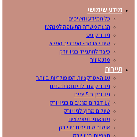
מידע שימושי
כל המידע והטיפים
הגעה משדה התעופה למנהטן
ניו יורק פס
סים לארהב- המדריך המלא
כיצד להתנייד בניו יורק
מזג אוויר
תיירות
10 האטרקציות הפופולריות ביותר
ניו יורק עם ילדים ומתבגרים
ניו יורק ב 5 ימים
17 דברים מגניבים בניו יורק
טיולים מחוץ לניו יורק
מוזיאונים מומלצים
אוטובוס תיירים ניו יורק
תצפיות בניו יורק