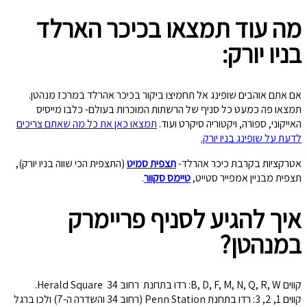
מה עוד תמצאו בכיכר הארלד
בניו יורק:
אם אתם אוהבים שופינג אל תחמיצו ביקור בכיכר אהרלד במרכז מנהטן.
תמצאו פה כמעט כל סניף של הרשתות המוכרות בעולם- כלבו מייסיס
האייקוני, ספורה, ויקטוריה סיקרט ועוד.
תמצאו כאן את כל מה שאתם צריכים
לדעת על שופינג בניו יורק.
אטרקציות בקרבת כיכר אהרלד-
תצפית סמיט
(התצפית הכי שווה בניו יורק),
תצפית מבניין אמפייר סטייט,
טיימס סקוור
.
איך להגיע לסניף פריימרק
במנהטן?
קווים B, D, F, M, N, Q, R, W: רדו בתחנת רחוב 34 Herald Square.
קווים 1, 2, 3: רדו בתחנת Penn Station (רחוב 34 והשדרה ה-7) ולכו ברגל