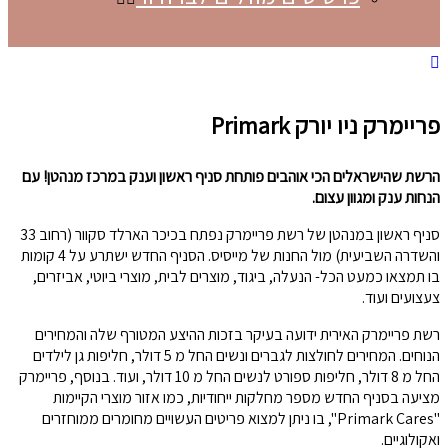
פריימרק ניו יורק Primark
הרשת שהישראלים הכי אוהבים פותחת סניף ראשון וענק במרכז מנהטן! עם
הנחות ענק ומגוון עצום.
סניף ראשון במנהטן של רשת פריימרק נפתח בכיכר הארלד סקוור (רחוב 33
והשדרה השביעית) מול החנות של מייסיס. הסניף החדש ישתרע על 4 קומות
בו תמצאו כמעט הכל- הנעלה, ביגוד, מוצרים לבית, מוצרי ביוטי, אביזרים,
צעצועים ועוד.
רשת פריימרק האירית ידועה בעיקר בזכות ההיצע המטורף שלה והמחירים
הנוחים. המחירים לחולצות לגברים ונשים החל מ 5 דולר, חליפות גן לילדים
החל מ 8 דולר, חליפות ספורט לנשים החל מ 10 דולר, ועוד. בנוסף, פריימרק
מציעה בסניף החדש מספר מחלקות ייחודיות, כמו אזור מוצרי הקיימות
"Primark Cares", בו ניתן למצוא פריטים העשויים מחומרים ממוחזרים
ואקולוגיים.