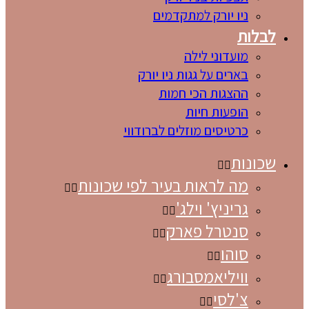
ניו יורק למתקדמים
לבלות
מועדוני לילה
בארים על גגות ניו יורק
ההצגות הכי חמות
הופעות חיות
כרטיסים מוזלים לברודווי
שכונות
מה לראות בעיר לפי שכונות
גריניץ' וילג'
סנטרל פארק
סוהו
וויליאמסבורג
צ'לסי