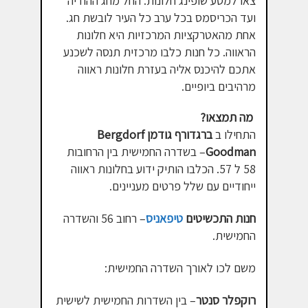
צאו למסע שופינג חלונות. החל מחג ההודיה
ועד הכריסמס בכל ערב כל העיר לובשת חג.
אחת מהאטרקציות המרכזיות היא חלונות
הראווה. כל חנות כלבו מרכזית תנסה לשכנע
אתכם להיכנס אליה בעזרת חלונות ראווה
מרהיבים ביופיים.
מה תמצאו?
התחילו ב
ברגדורף גודמן Bergdorf
Goodman
– בשדרה החמישית בין הרחובות
58 ל 57. הכלבו הותיק ידוע בחלונות ראווה
ייחודיים עם שלל פרטים מעניינים.
חנות התכשיטים
טיפאניס
– רחוב 56 והשדרה
החמישית.
משם לכו לאורך השדרה החמישית:
רוקפלר סנטר
– בין השדרות החמישית לשישית