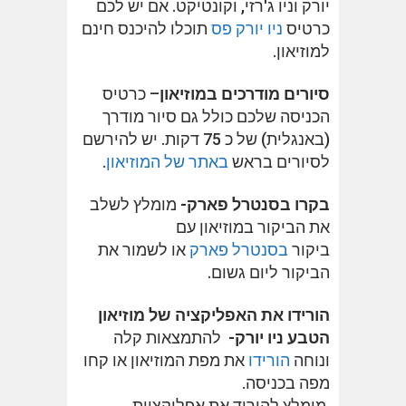
יורק וניו ג'רזי, וקונטיקט. אם יש לכם
כרטיס
ניו יורק פס
תוכלו להיכנס חינם
למוזיאון.
סיורים מודרכים במוזיאון
– כרטיס
הכניסה שלכם כולל גם סיור מודרך
(באנגלית) של כ 75 דקות. יש להירשם
לסיורים בראש
באתר של המוזיאון
.
בקרו בסנטרל פארק-
מומלץ לשלב
את הביקור במוזיאון עם
ביקור
בסנטרל פארק
או לשמור את
הביקור ליום גשום.
הורידו את האפליקציה של מוזיאון
הטבע ניו יורק-
להתמצאות קלה
ונוחה
הורידו
את מפת המוזיאון או קחו
מפה בכניסה.
מומלץ להוריד את אפליקציית