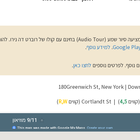
מומלץ להוריד את האפליקציה של המוזיאון המציעה סיור שמע (Audio Tour) בחינם עם קולו של רוברט דה ני
Google Pla
.
למידע נוסף
.
ם נוסף. לפרטים נוספים
לחצ
ו כאן
.
4,5
) | Cortlandt St (קווים
R,W
)