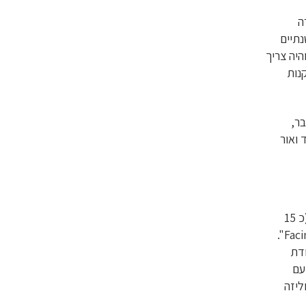
ד עשרה
תיים
היה צריך
נות
ר,
 ואור
קצר (כ 15
דקות) בשם, "Facing Crisis: America Under Attack".
דת
עם
ליזה