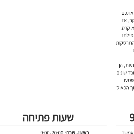
 אתכם
התאומים, החל מ-8:46 בבוקר, אז
פוני, ועד 10:28, בו הוא קרס.
הפגיעה בבניין הדרומי (9:03), נפילתו
בבניין הפנטגון בווירג'יניה (9:37), והתרסקות
עות, הן
נד שונים
שמעו
וך הכאוס
שעות פתיחה
אפשר
ראשון- שבת:
9:00-20:00