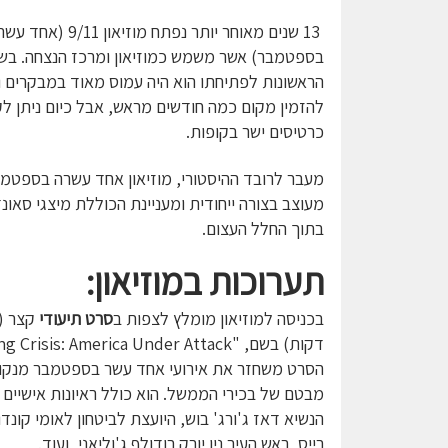
13 שנים מאוחר יותר נפתח מוזיאון 9/11 (אח
בספטמבר) אשר משמש כמוזיאון ומרכז הנצחה. בשנ
הראשונות לפתיחתו הוא היה עמוס מאוד במבקרים ו
להזמין מקום כמה חודשים מראש, אבל כיום ניתן לק
כרטיסים ישר בקופות.
מעבר לרובד ההיסטורי, מוזיאון אחד עשרה בספטמב
מעוצב בצורה ייחודית ומעניינת הכוללת מיצגי סאונד
בתוך החלל העצום.
תערוכות במוזיאון:
בכניסה למוזיאון מומלץ לצפות ב
סרט תיעודי
הסרט משחזר את אירועי אחד עשר בספטמבר מנקו
מבטם של בכירי הממשל. הוא כולל ראיונות אישיים 
הנשיא דאז ג'ורג' בוש, היועצת לביטחון לאומי קונדו
רייס, ראש העיר ניו יורק רודולף ג'וליאני, ועוד.