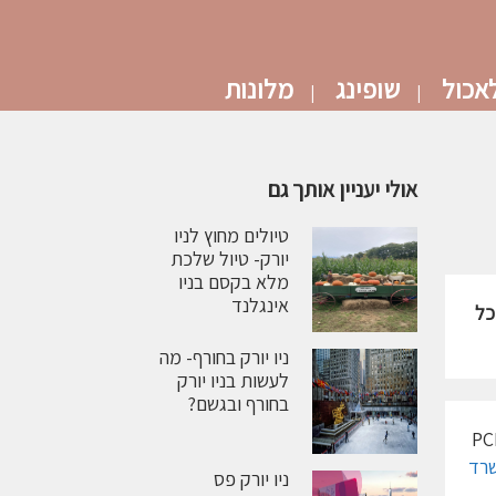
אכול
שופינג
מלונות
אולי יעניין אותך גם
טיולים מחוץ לניו
יורק- טיול שלכת
מלא בקסם בניו
אינגלנד
כל
ניו יורק בחורף- מה
לעשות בניו יורק
בחורף ובגשם?
להגיע לטיסה חזרה לארץ עם תוצאות בדיקת קורונה שלילית. על הבדיקה להיות בדיקת PCR
רד
ניו יורק פס