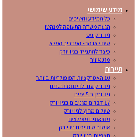
מידע שימושי
כל המידע והטיפים
הגעה משדה התעופה למנהטן
ניו יורק פס
סים לארהב- המדריך המלא
כיצד להתנייד בניו יורק
מזג אוויר
תיירות
10 האטרקציות הפופולריות ביותר
ניו יורק עם ילדים ומתבגרים
ניו יורק ב 5 ימים
17 דברים מגניבים בניו יורק
טיולים מחוץ לניו יורק
מוזיאונים מומלצים
אוטובוס תיירים ניו יורק
תצפיות בניו יורק