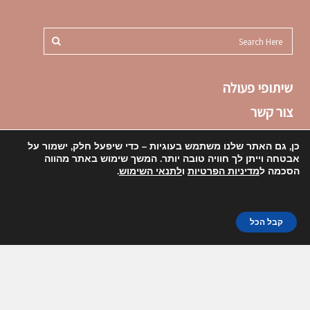
שיתופי פעולה
צור קשר
תקנון
כן, גם האתר שלנו משתמש בעוגיות – כדי שיפעל חלק, ישמור על
הצהרת נגישות
אבטחה וייתן לך חוויה טובה יותר. המשך שימוש באתר מהווה
הסכמה ל
מדיניות הפרטיות
ו
לתנאי השימוש
.
מדיניות פרטיות
קבל הכל
DESIGNED BY UTOPIA MEDIA 2017 ©